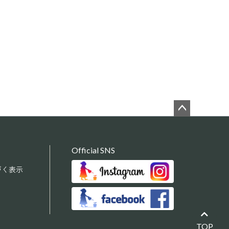
ペー
ジト
ップ
Official SNS
へ
づく表示
TOP