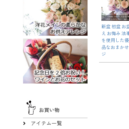
新盆 初盆 お
え お悔み 法
を使用した優
品なおまかせ
ジ
お買い物
アイテム一覧