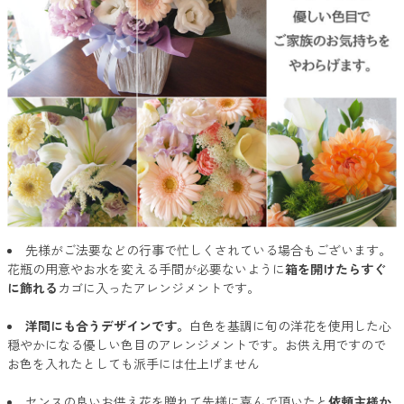
先様がご法要などの行事で忙しくされている場合もございます。
花瓶の用意やお水を変える手間が必要ないように
箱を開けたらすぐ
に飾れる
カゴに入ったアレンジメントです。
洋間にも合うデザインです。
白色を基調に旬の洋花を使用した心
穏やかになる優しい色目のアレンジメントです。お供え用ですので
お色を入れたとしても派手には仕上げません
センスの良いお供え花を贈れて先様に喜んで頂いたと
依頼主様か