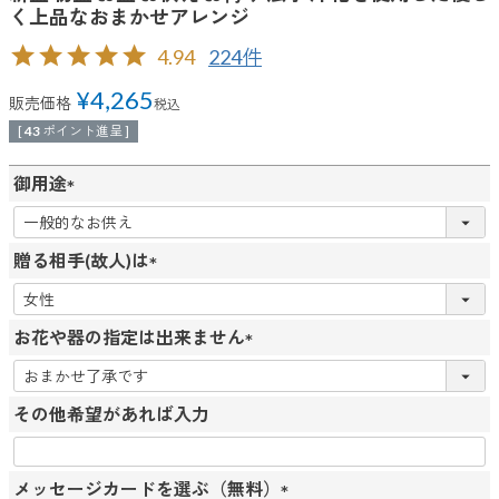
く上品なおまかせアレンジ
4.94
224
¥
4,265
販売価格
税込
[
43
ポイント進呈 ]
御用途
(
必
贈る相手(故人)は
須
(
)
必
お花や器の指定は出来ません
須
(
)
必
その他希望があれば入力
須
)
メッセージカードを選ぶ（無料）