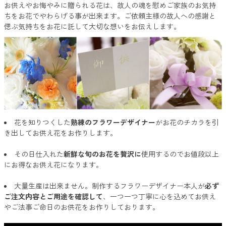
お供えやお悔やみに贈られる花は、故人の魂を慰めご家族のお気持
ちをお花でやわらげる事が出来ます。ご依頼主様の故人への感謝と
偲ぶ気持ちをお花に託して大切な想いをお伝えします。
花を知りつくした
熟練のフラワーデザイナー
がお花のチカラを引
き出してお供え花をお作りします。
その日仕入れた
新鮮な旬のお花を贅沢に
使用するのでお値段以上
にお得なお供え花になります。
大量生産は出来ません。制作するフラワーデザイナー本人が
必ず
ご注文内容とご用途を確認して
、一つ一つ丁寧に心を込めてお供え
やご法事ご命日のお供花をお作りしております。