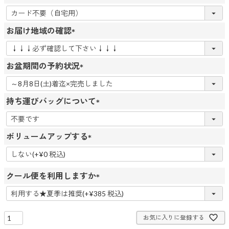
(
必
お届け地域の確認
須
(
)
必
お盆期間の予約状況
須
(
)
必
持ち運びバッグについて
須
(
)
必
ボリュームアップする
須
(
)
必
クール便を利用しますか
須
)
(
必
須
お気に入りに登録する
)