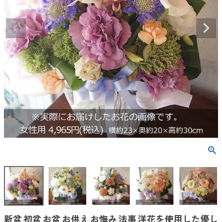
新盆 初盆 お盆 お供え お悔み 法事 洋花を使用した優し