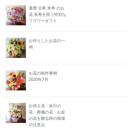
還暦 古希 米寿 のお
花 長寿を祝う特別な
フラワーギフト
お作りしたお花の一
例
お花の制作事例
2020年7月
お供え花・命日の
花・葬儀の花・お盆
の花を贈る時の相場
や注意点