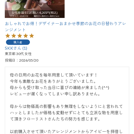
おしゃれでお得！デザイナーおまかせ季節のお花の日替わりアレ
ンジメント
購入者
SKK
1
東京都
30代
女性
投稿日
2026/05/20
母の日用のお花を毎年用意して頂いています！

今年も素敵なお花をありがとうございました。

母からも受け取った当日に喜びの連絡が来ました(^^)

レビューが遅くなってしまい申し訳ありません。

母からは物価高の影響もあり無理をしないようにと言われて
ハッとしましたが価格も変動せずにとても立派な物を用意し
て頂きフローリストさんたちの努力を感じます。

以前購入させて頂いたアレンジメントからアイビーを拝借し