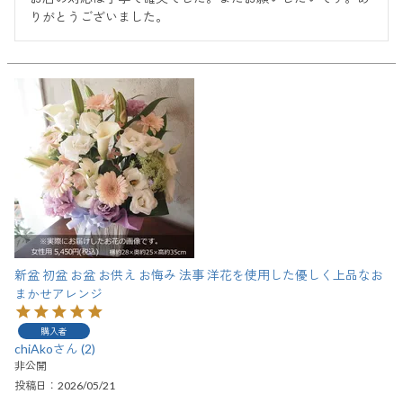
りがとうございました。
新盆 初盆 お盆 お供え お悔み 法事 洋花を使用した優しく上品なお
まかせアレンジ
購入者
chiAko
2
非公開
投稿日
2026/05/21