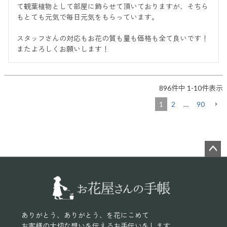
て観葉植物として部屋に飾らせて頂いておりますが、そちら
もとても元気で毎日元気をもらっています。

スタッフさんの対応もお花の質も量も価格も全て良いです！

またよろしくお願いします！
896
件中
1
-
10
件表示
1
2
…
90
ペー
ジト
ップ
へ
ありがとう、ありがとう、を花にこめて
お客様の大切な想いを伝えるお手伝いをします。