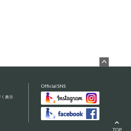
ペー
ジト
ップ
Official SNS
へ
づく表示
TOP