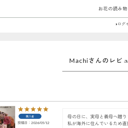
お花の読み物
検索
ログ
Machiさんのレビ
母の日に、実母と義母へ贈りま
購入者
投稿日
2026/05/12
私が海外に住んでいるため直