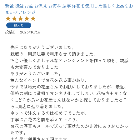
新盆 初盆 お盆 お供え お悔み 法事 洋花を使用した優しく上品なお
まかせアレンジ
購入者
投稿日
2025/10/16
先日はありがとうございました。

親戚の一周忌法要で利用させて頂きました。

色合い優しくおしゃれなアレンジメントを作って頂き、親戚
も大変喜んでおりました。

ありがとうございました。

色んなイベントでお花を送る事があり、

今までは地元の花屋さんでお願いしておりましたが、最近、
価格の割には貧相でマンネリ化してしまい…花持ちも良くな
く…どこか良いお花屋さんはないかと探しておりましたとこ
ろ…貴店に辿り着きました。

ネットで注文するのは初めてでしたが、

丁寧にお花の名前を添えて下さり、

お花の写真もメールで送って頂けたのが非常にありがたかっ
たです。

また是非利用させて頂きます。
