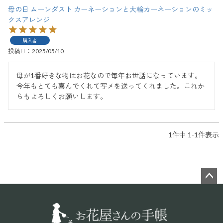
母の日 ムーンダスト カーネーションと大輪カーネーションのミッ
クスアレンジ
購入者
投稿日
2025/05/10
母が1番好きな物はお花なので毎年お世話になっています。
今年もとても喜んでくれて写メを送ってくれました。これか
らもよろしくお願いします。
1
件中
1
-
1
件表示
ペー
ジト
ップ
へ