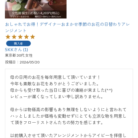
おしゃれでお得！デザイナーおまかせ季節のお花の日替わりアレ
ンジメント
購入者
SKK
1
東京都
30代
女性
投稿日
2026/05/20
母の日用のお花を毎年用意して頂いています！

今年も素敵なお花をありがとうございました。

母からも受け取った当日に喜びの連絡が来ました(^^)

レビューが遅くなってしまい申し訳ありません。

母からは物価高の影響もあり無理をしないようにと言われて
ハッとしましたが価格も変動せずにとても立派な物を用意し
て頂きフローリストさんたちの努力を感じます。

以前購入させて頂いたアレンジメントからアイビーを拝借し