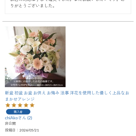
りがとうございました。
新盆 初盆 お盆 お供え お悔み 法事 洋花を使用した優しく上品なお
まかせアレンジ
購入者
chiAko
2
非公開
投稿日
2026/05/21