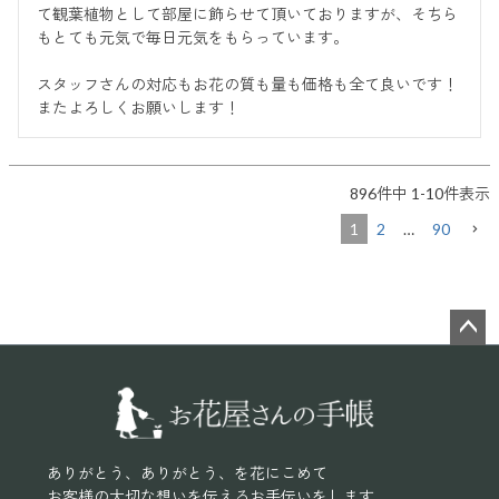
て観葉植物として部屋に飾らせて頂いておりますが、そちら
もとても元気で毎日元気をもらっています。

スタッフさんの対応もお花の質も量も価格も全て良いです！

またよろしくお願いします！
896
件中
1
-
10
件表示
1
2
…
90
ペー
ジト
ップ
へ
ありがとう、ありがとう、を花にこめて
お客様の大切な想いを伝えるお手伝いをします。