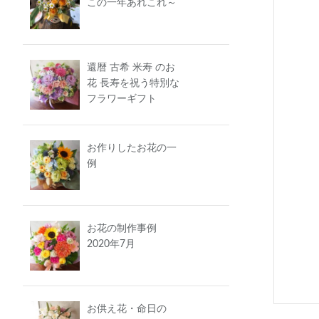
この一年あれこれ～
還暦 古希 米寿 のお
花 長寿を祝う特別な
フラワーギフト
お作りしたお花の一
例
お花の制作事例
2020年7月
お供え花・命日の