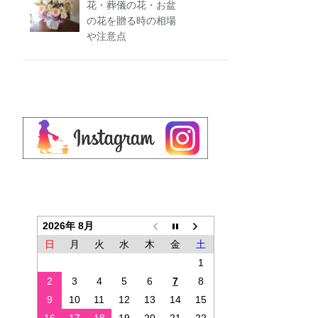
花・葬儀の花・お盆
の花を贈る時の相場
や注意点
2026年 8月
日
月
火
水
木
金
土
1
2
3
4
5
6
7
8
9
10
11
12
13
14
15
16
17
18
19
20
21
22