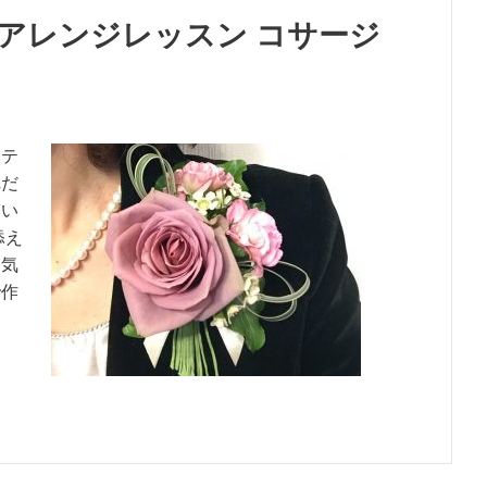
ーアレンジレッスン コサージ
イテ
れだ
てい
添え
に気
で作