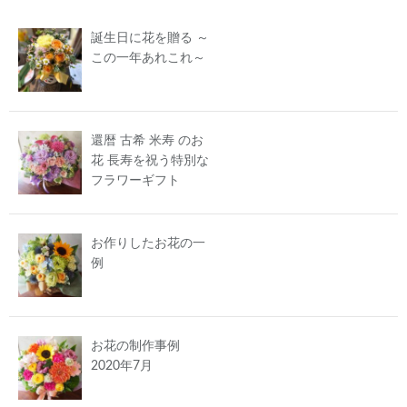
誕生日に花を贈る ～
この一年あれこれ～
還暦 古希 米寿 のお
花 長寿を祝う特別な
フラワーギフト
お作りしたお花の一
例
お花の制作事例
2020年7月