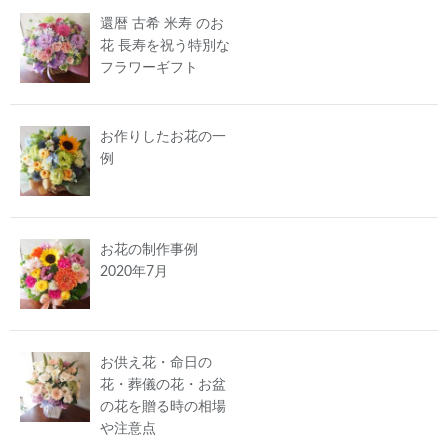
還暦 古希 米寿 のお
花 長寿を祝う特別な
フラワーギフト
お作りしたお花の一
例
お花の制作事例
2020年7月
お供え花・命日の
花・葬儀の花・お盆
の花を贈る時の相場
や注意点