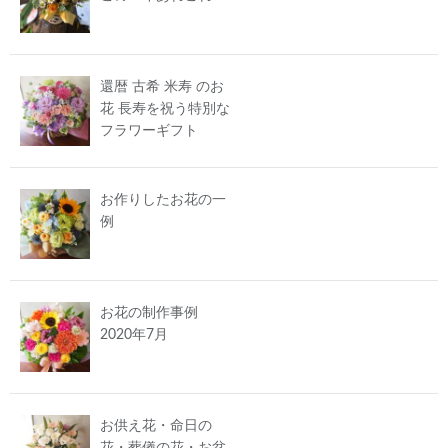
還暦 古希 米寿 のお
花 長寿を祝う特別な
フラワーギフト
お作りしたお花の一
例
お花の制作事例
2020年7月
お供え花・命日の
花・葬儀の花・お盆