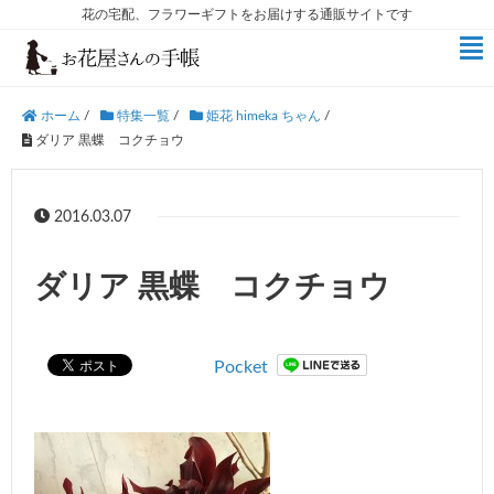
花の宅配、フラワーギフトをお届けする通販サイトです
ホーム
/
特集一覧
/
姫花 himeka ちゃん
/
ダリア 黒蝶 コクチョウ
2016.03.07
ダリア 黒蝶 コクチョウ
Pocket