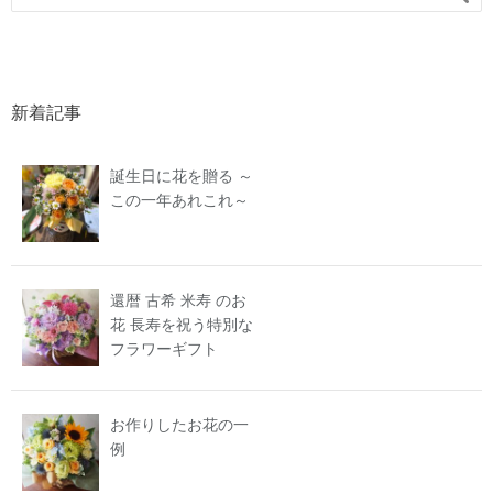
新着記事
誕生日に花を贈る ～
この一年あれこれ～
還暦 古希 米寿 のお
花 長寿を祝う特別な
フラワーギフト
お作りしたお花の一
例