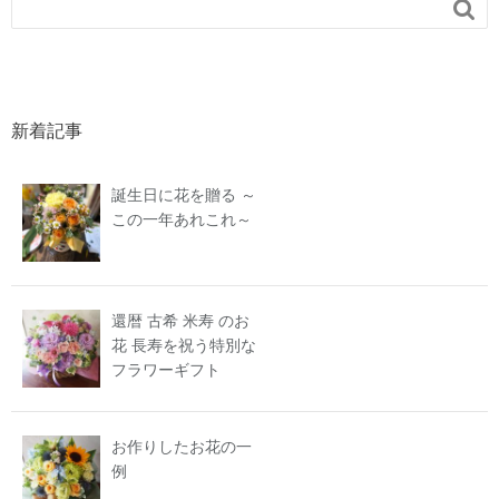

新着記事
誕生日に花を贈る ～
この一年あれこれ～
還暦 古希 米寿 のお
花 長寿を祝う特別な
フラワーギフト
お作りしたお花の一
例