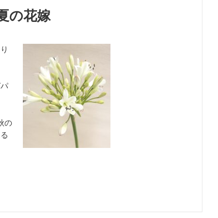
夏の花嫁
なり
ガパ
秋の
見る