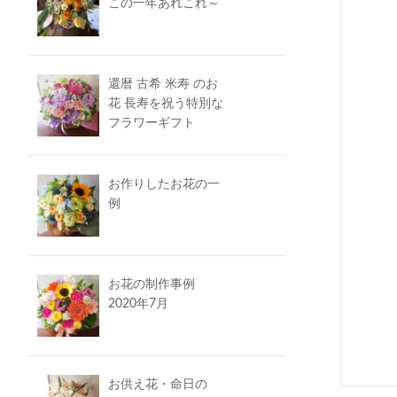
この一年あれこれ～
還暦 古希 米寿 のお
花 長寿を祝う特別な
フラワーギフト
お作りしたお花の一
例
お花の制作事例
2020年7月
お供え花・命日の