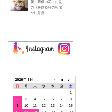
花・葬儀の花・お盆
の花を贈る時の相場
や注意点
2026年 8月
日
月
火
水
木
金
土
1
2
3
4
5
6
7
8
9
10
11
12
13
14
15
16
17
18
19
20
21
22