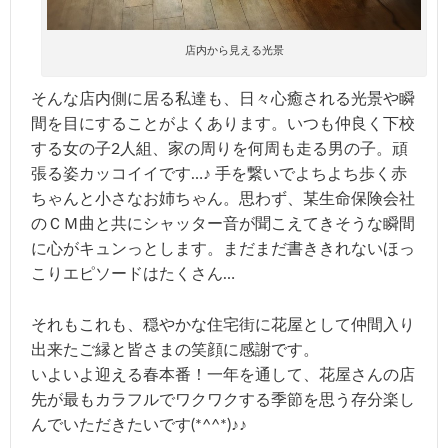
店内から見える光景
そんな店内側に居る私達も、日々心癒される光景や瞬
間を目にすることがよくあります。いつも仲良く下校
する女の子2人組、家の周りを何周も走る男の子。頑
張る姿カッコイイです…♪ 手を繋いでよちよち歩く赤
ちゃんと小さなお姉ちゃん。思わず、某生命保険会社
のＣＭ曲と共にシャッター音が聞こえてきそうな瞬間
に心がキュンっとします。まだまだ書ききれないほっ
こりエピソードはたくさん…
それもこれも、穏やかな住宅街に花屋として仲間入り
出来たご縁と皆さまの笑顔に感謝です。
いよいよ迎える春本番！一年を通して、花屋さんの店
先が最もカラフルでワクワクする季節を思う存分楽し
んでいただきたいです(*^^*)♪♪