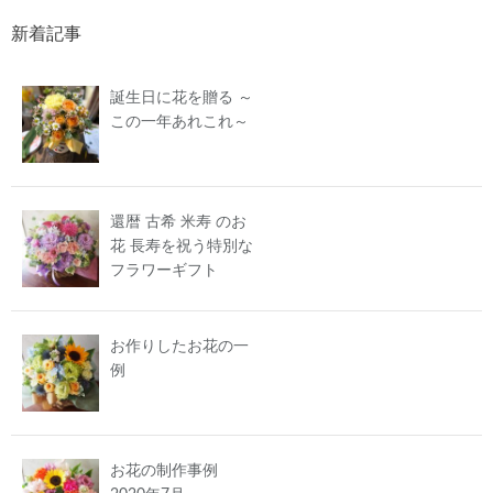
新着記事
誕生日に花を贈る ～
この一年あれこれ～
還暦 古希 米寿 のお
花 長寿を祝う特別な
フラワーギフト
お作りしたお花の一
例
お花の制作事例