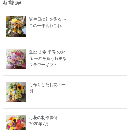
新着記事
誕生日に花を贈る ～
この一年あれこれ～
還暦 古希 米寿 のお
花 長寿を祝う特別な
フラワーギフト
お作りしたお花の一
例
お花の制作事例
2020年7月